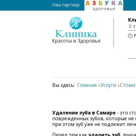
Наш партнер:
Кл
1
Вы здесь:
Главная
Услуги
Стома
Удаление зуба в Самаре
- это с
поврежденных зубов, которые не п
при этом зуб уже не подлежит леч
Перед тем как
удалить зуб
, лучш