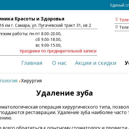
Единый с
иника Красоты и Здоровья
Теле
16 км г. Самара,
ул. Пугачевский тракт
31, кв 2
Теле
Режим работы:
пн-пт
8.00-20.00,
сб
9.00-18.00,
вс
9.00-15.00,
праздники
по предварительной записи
Главная
О нас
Акции и скидки
У
тология
Хирургия
Удаление зуба
томатологическая операция хирургического типа, позво
оддаются реставрации. Удаление зуба наиболее часто т
ению.
е всего обратиться к опытному стоматологу и провести